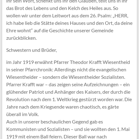
ihr sein Wort, schenkt uns ihr den Glauben, teilt uns in ihr
das Brot des Lebens und den Kelch des Heiles aus. So
wollen wir unter dem Leitwort aus dem 26. Psalm: „HERR,
ich habe lieb die Stätte deines Hauses und den Ort, da deine
Ehre wohnt“ auf die Geschichte unserer Gemeinde
zurückblicken.
Schwestern und Brüder,
im Jahr 1919 erwähnt Pfarrer Theodor Krafft Wiesentheid
in seiner Pfarrchronik: Allerdings nicht die evangelischen
Wiesentheider – sondern die Wiesentheider Sozialisten.
Pfarrer Krafft war – das zeigen seine Aufzeichnungen – ein
glühender Patriot und Anhänger des Kaisers, der durch die
Revolution nach dem 1. Weltkrieg gestürzt worden war. Die
Jahre nach dem Kriegsende waren chaotisch, es gärte
überall im Volk.
Auch in unserer beschaulichen Gegend gab es
Kommunisten und Sozialisten – und sie wollten den 1. Mai
1919 mit einem Ball feiern. Dieser Ball war nach