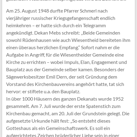
Am 25. August 1948 durfte Pfarrer Schmerl nach
vierjähriger russischer Kriegsgefangenschaft endlich
heimkehren – er hatte sich durch ein Telegramm
angekündigt. Dekan Mebs schreibt: „Beide Gemeinden
sowohl Rüdenhausen wie auch Wiesentheid bereiteten ihm
einen überaus herzlichen Empfang.“ Sofort nahm er die
Aufgabe in Angriff, für die Wiesentheider Gemeinde eine
Kirche zu errichten – wobei Impuls, Elan, Engagement und
Bauplatz aus der Gemeinde selber kamen. Besonders der
Sägewerksbesitzer Emil Dern, der seit Gründung dem
Vorstand des Kirchenbauvereins angehört hatte, tat sich
hervor: er stiftete u.a. den Bauplatz.
In über 1000 Häusern des ganzen Dekanats wurde 1952
gesammelt. Am 7. Juli wurde der erste Spatenstich zum
Kirchenbau gemacht, am 20. Juli der Grundstein gelegt. Die
aufgesetzte Urkunde hält fest: „So entsteht dieses
Gotteshaus als ein Gemeinschaftswerk. Es soll ein
aufgerichtetes Zeichen brüderlicher Liebe sein in einer