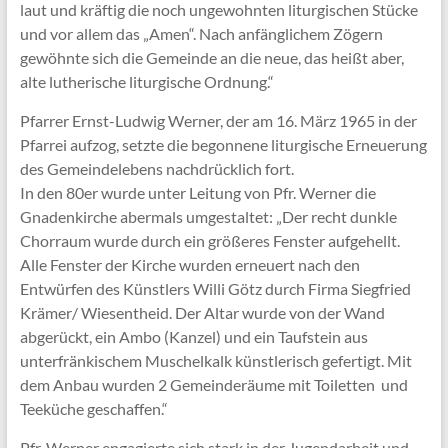
laut und kräftig die noch ungewohnten liturgischen Stücke
und vor allem das „Amen“. Nach anfänglichem Zögern
gewöhnte sich die Gemeinde an die neue, das heißt aber,
alte lutherische liturgische Ordnung.“
Pfarrer Ernst-Ludwig Werner, der am 16. März 1965 in der
Pfarrei aufzog, setzte die begonnene liturgische Erneuerung
des Gemeindelebens nachdrücklich fort.
In den 80er wurde unter Leitung von Pfr. Werner die
Gnadenkirche abermals umgestaltet: „Der recht dunkle
Chorraum wurde durch ein größeres Fenster aufgehellt.
Alle Fenster der Kirche wurden erneuert nach den
Entwürfen des Künstlers Willi Götz durch Firma Siegfried
Krämer/ Wiesentheid. Der Altar wurde von der Wand
abgerückt, ein Ambo (Kanzel) und ein Taufstein aus
unterfränkischem Muschelkalk künstlerisch gefertigt. Mit
dem Anbau wurden 2 Gemeinderäume mit Toiletten und
Teeküche geschaffen.“
Pfr. Werner engagierte sich stark in der Jugendarbeit und