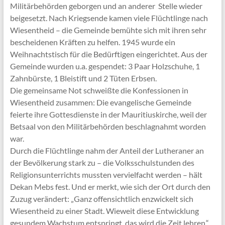
Militärbehörden geborgen und an anderer Stelle wieder
beigesetzt. Nach Kriegsende kamen viele Flüchtlinge nach
Wiesentheid – die Gemeinde bemühte sich mit ihren sehr
bescheidenen Kräften zu helfen. 1945 wurde ein
Weihnachtstisch für die Bedürftigen eingerichtet. Aus der
Gemeinde wurden u.a. gespendet: 3 Paar Holzschuhe, 1
Zahnbürste, 1 Bleistift und 2 Tüten Erbsen.
Die gemeinsame Not schweißte die Konfessionen in
Wiesentheid zusammen: Die evangelische Gemeinde
feierte ihre Gottesdienste in der Mauritiuskirche, weil der
Betsaal von den Militärbehörden beschlagnahmt worden
war.
Durch die Flüchtlinge nahm der Anteil der Lutheraner an
der Bevölkerung stark zu – die Volksschulstunden des
Religionsunterrichts mussten vervielfacht werden – hält
Dekan Mebs fest. Und er merkt, wie sich der Ort durch den
Zuzug verändert: „Ganz offensichtlich enzwickelt sich
Wiesentheid zu einer Stadt. Wieweit diese Entwicklung
gesundem Wachstum entspringt, das wird die Zeit lehren.“