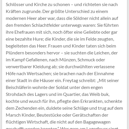
Schlösser und Kirche zu schonen – und richteten sie nach
Kräften zugrunde. Der größte Unterschied zu einem
modernen Heer aber war, dass die Söldner nicht allein auf
den fremden Schlachtfelder unterwegs waren: Sie führten
ihre Ehefrauen mit sich, noch öfter eine Geliebte oder gar
eine bezahlte Hure; die Kinder, die sie im Felde zeugten,
begleiteten das Heer. Frauen und Kinder taten sich beim
Plündern besonders hervor – sie suchten die Leichen, der
im Kampf Gefallenen, nach Münzen, Schmuck oder
verwertbarer Kleidung ab; sie durchwühlten verlassene
Höfe nach Wertsachen; sie brachen nach der Einnahme
einer Stadt in die Häuser ein. Freytag schreibt: „Mit seiner
Beischläferin wohnte der Soldat unter dem engen
Strohdach des Lagers und im Quartier, das Weib buk,
kochte und wusch für ihn, pflegte den Erkrankten, schenkte
dem Zechenden ein, duldete seine Schläge und trug auf dem
Marsch Kinder, Beutestücke oder Gerätschaften der
flüchtigen Wirtschaft, die nicht auf den Bagagewagen
geschafft werden konnten.“ Wer gern am Lagerfeuer singt,