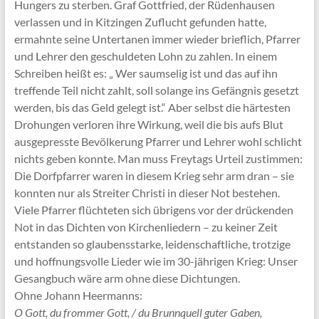
Hungers zu sterben. Graf Gottfried, der Rüdenhausen
verlassen und in Kitzingen Zuflucht gefunden hatte,
ermahnte seine Untertanen immer wieder brieflich, Pfarrer
und Lehrer den geschuldeten Lohn zu zahlen. In einem
Schreiben heißt es: „ Wer saumselig ist und das auf ihn
treffende Teil nicht zahlt, soll solange ins Gefängnis gesetzt
werden, bis das Geld gelegt ist.“ Aber selbst die härtesten
Drohungen verloren ihre Wirkung, weil die bis aufs Blut
ausgepresste Bevölkerung Pfarrer und Lehrer wohl schlicht
nichts geben konnte. Man muss Freytags Urteil zustimmen:
Die Dorfpfarrer waren in diesem Krieg sehr arm dran – sie
konnten nur als Streiter Christi in dieser Not bestehen.
Viele Pfarrer flüchteten sich übrigens vor der drückenden
Not in das Dichten von Kirchenliedern – zu keiner Zeit
entstanden so glaubensstarke, leidenschaftliche, trotzige
und hoffnungsvolle Lieder wie im 30-jährigen Krieg: Unser
Gesangbuch wäre arm ohne diese Dichtungen.
Ohne Johann Heermanns:
O Gott, du frommer Gott, / du Brunnquell guter Gaben,