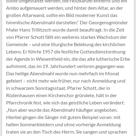
sollte umgestaltet werden, die Holzkanzel entfernt und ein
Ambo aufgemauert werden, und hinter dem Altar, an der
großen Altarwand, sollte ein Bild moderner Kunst das
himmlische Abendmahl darstellen.“ Der Georgensgmünder
Maler Hans Trillitzsch wurde damit beauftragt. In die Zeit
von Pfarrer Schott fällt ein weiteres starkes Wachstum der
Gemeinde – und eine liturgische Belebung des kirchlichen
Lebens. Er führte 1957 die festliche Gottesdienstordnung
der Agende in Wiesentheid ein, die das alte lutherische Erbe
aufnimmt, das im 19. Jahrhundert verloren gegangen war.
Das heilige Abendmahl wurde nun mehrfach im Monat
gefeiert – nicht mehr wie früher, nur nach Anmeldung und
in schwarzem Sonntagsstaat. Pfarrer Schott, der in
Rüdenhausen einen Kirchenchor gründete, hält in der
Pfarrchronik fest, wie sich das geistliche Leben verändert:
„Nun aber wurde das Abendmahl häufiger angeboten.
Hierbei gingen die Sänger mit gutem Beispiel voran: mit
hellen Sommerkleidern und ohne vorherige Anmeldung
traten sie an den Tisch des Herrn. Sie sangen und sprachen