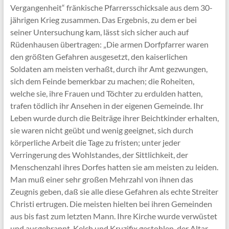
Vergangenheit“ fränkische Pfarrersschicksale aus dem 30-
jährigen Krieg zusammen. Das Ergebnis, zu dem er bei
seiner Untersuchung kam, lässt sich sicher auch auf
Rüdenhausen übertragen: „Die armen Dorfpfarrer waren
den größten Gefahren ausgesetzt, den kaiserlichen
Soldaten am meisten verhaßt, durch ihr Amt gezwungen,
sich dem Feinde bemerkbar zu machen; die Roheiten,
welche sie, ihre Frauen und Töchter zu erdulden hatten,
trafen tödlich ihr Ansehen in der eigenen Gemeinde. Ihr
Leben wurde durch die Beiträge ihrer Beichtkinder erhalten,
sie waren nicht geübt und wenig geeignet, sich durch
körperliche Arbeit die Tage zu fristen; unter jeder
Verringerung des Wohlstandes, der Sittlichkeit, der
Menschenzahl ihres Dorfes hatten sie am meisten zu leiden.
Man muß einer sehr großen Mehrzahl von ihnen das
Zeugnis geben, daß sie alle diese Gefahren als echte Streiter
Christi ertrugen. Die meisten hielten bei ihren Gemeinden
aus bis fast zum letzten Mann. Ihre Kirche wurde verwüstet
und ausgebrannt, Kelch und Kruzifix gestohlen, der Altar