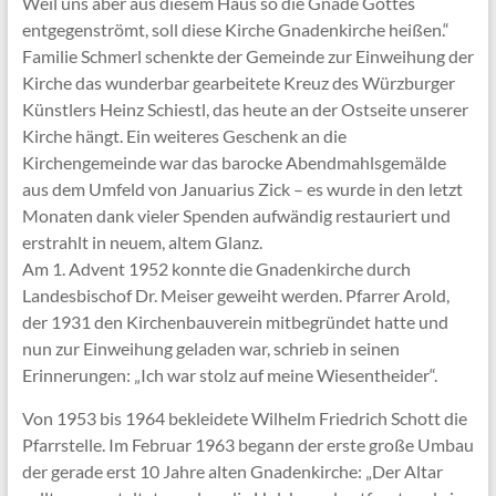
Weil uns aber aus diesem Haus so die Gnade Gottes
entgegenströmt, soll diese Kirche Gnadenkirche heißen.“
Familie Schmerl schenkte der Gemeinde zur Einweihung der
Kirche das wunderbar gearbeitete Kreuz des Würzburger
Künstlers Heinz Schiestl, das heute an der Ostseite unserer
Kirche hängt. Ein weiteres Geschenk an die
Kirchengemeinde war das barocke Abendmahlsgemälde
aus dem Umfeld von Januarius Zick – es wurde in den letzt
Monaten dank vieler Spenden aufwändig restauriert und
erstrahlt in neuem, altem Glanz.
Am 1. Advent 1952 konnte die Gnadenkirche durch
Landesbischof Dr. Meiser geweiht werden. Pfarrer Arold,
der 1931 den Kirchenbauverein mitbegründet hatte und
nun zur Einweihung geladen war, schrieb in seinen
Erinnerungen: „Ich war stolz auf meine Wiesentheider“.
Von 1953 bis 1964 bekleidete Wilhelm Friedrich Schott die
Pfarrstelle. Im Februar 1963 begann der erste große Umbau
der gerade erst 10 Jahre alten Gnadenkirche: „Der Altar