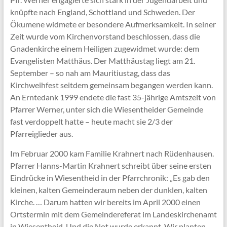
knüpfte nach England, Schottland und Schweden. Der
Ökumene widmete er besondere Aufmerksamkeit. In seiner
Zeit wurde vom Kirchenvorstand beschlossen, dass die
Gnadenkirche einem Heiligen zugewidmet wurde: dem
Evangelisten Matthäus. Der Matthäustag liegt am 21.
September – so nah am Mauritiustag, dass das
Kirchweihfest seitdem gemeinsam begangen werden kann.
An Erntedank 1999 endete die fast 35-jährige Amtszeit von
Pfarrer Werner, unter sich die Wiesentheider Gemeinde
fast verdoppelt hatte – heute macht sie 2/3 der
Pfarreiglieder aus.
Im Februar 2000 kam Familie Krahnert nach Rüdenhausen.
Pfarrer Hanns-Martin Krahnert schreibt über seine ersten
Eindrücke in Wiesentheid in der Pfarrchronik: „Es gab den
kleinen, kalten Gemeinderaum neben der dunklen, kalten
Kirche. … Darum hatten wir bereits im April 2000 einen
Ortstermin mit dem Gemeindereferat im Landeskirchenamt
in Wiesentheid. Und die Not wurde erkannt. Wir planten